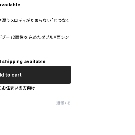
available
さ漂うメロディがたまらない「せつなく
デブー」2面性を込めたダブルA面シン
l shipping available
d to cart
にお住まいの方向け
通報する