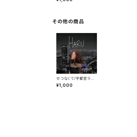
その他の商品
せつなくて/宇都宮ラン
デブー
¥1,000