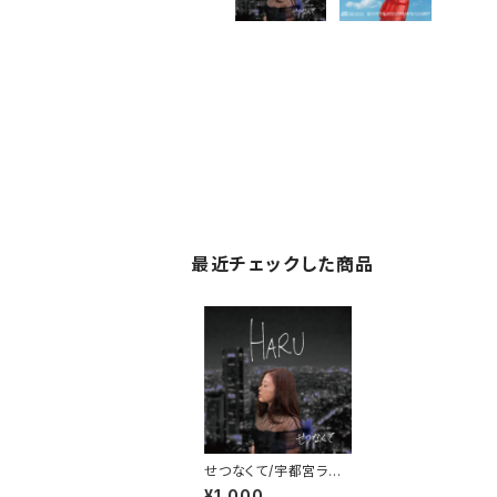
最近チェックした商品
せつなくて/宇都宮ラン
デブー
¥1,000