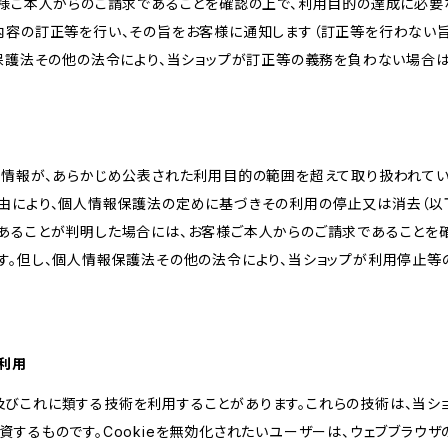
客様ご本人からのご請求であることを確認の上で、利用目的の達成に必要
内容の訂正等を行い、その旨をお客様に通知します（訂正等を行わない
報保護法その他の法令により、当ショップが訂正等の義務を負わない場合は
人情報が、あらかじめ公表された利用目的の範囲を超えて取り扱われて
由により、個人情報保護法の定めに基づきその利用の停止又は消去（以下
あることが判明した場合には、お客様ご本人からのご請求であることを
す。但し、個人情報保護法その他の法令により、当ショップが利用停止等
の利用
kie及びこれに類する技術を利用することがあります。これらの技術は、当
するものです。Cookieを無効化されたいユーザーは、ウェブブラウザの